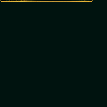
除了游戏本身，九游娱乐官网还强调社交互动，增强了
玩家的真实体验。通过
公会系统
和团队副本，玩家不仅
可以在游戏中建立伙伴关系，还能够共同合作，完成高
难度的挑战。比如，在一场团队副本中，玩家需要根据
各自角色的特长进行分工，只有配合默契，才能顺利打
败强大的BOSS。这样的社交系统不仅增添了游戏的趣味
性，还让玩家在虚拟世界中结下了深厚的友谊。
冒险世界中的精彩活动
九游娱乐官网还定期举办丰富多彩的活动，让玩家在探