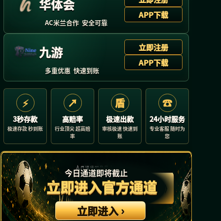
玩家都能找到属于自己的乐趣与挑战。
探寻九游娱乐官网的多样游戏类型
九游娱乐拥有丰富的游戏资源，从角色扮演类(RPG)到实
时战斗类、策略类、休闲类，无一不包。尤其是
角色扮
演类游戏
，让玩家能够化身为不同的角色，探索广阔的
游戏世界。例如，在一款热门的RPG游戏中，玩家可以选
择不同的职业，比如战士、法师等，与其他玩家共同完
成任务，打败强敌，收集珍稀装备，沉浸在角色成长的
乐趣中。
真实社交体验的乐趣